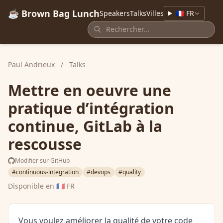
☕ Brown Bag Lunch
Speakers
Talks
Villes
🇫🇷 FR
Paul Andrieux
/
Talks
Mettre en oeuvre une
pratique d’intégration
continue, GitLab à la
rescousse
Modifier sur GitHub
#continuous-integration
#devops
#quality
Disponible en
🇫🇷 FR
Vous voulez améliorer la qualité de votre code