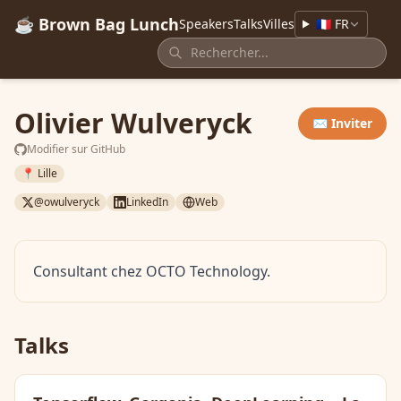
☕ Brown Bag Lunch
Speakers
Talks
Villes
🇫🇷 FR
Olivier Wulveryck
✉️ Inviter
Modifier sur GitHub
📍 Lille
@owulveryck
LinkedIn
Web
Consultant chez OCTO Technology.
Talks