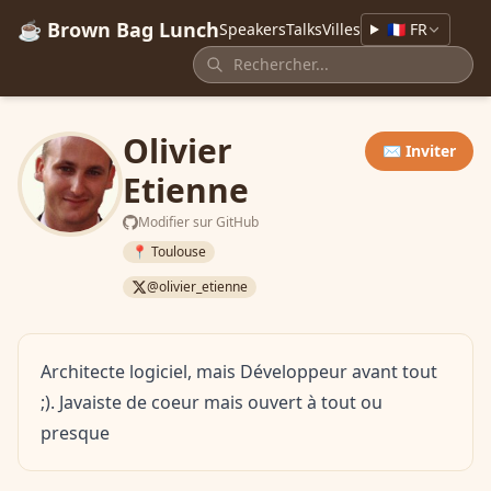
☕ Brown Bag Lunch
Speakers
Talks
Villes
🇫🇷 FR
Olivier
✉️ Inviter
Etienne
Modifier sur GitHub
📍 Toulouse
@olivier_etienne
Architecte logiciel, mais Développeur avant tout
;). Javaiste de coeur mais ouvert à tout ou
presque