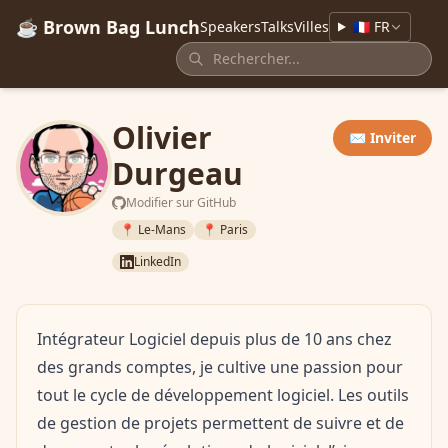
☕ Brown Bag Lunch
Speakers
Talks
Villes
🇫🇷 FR
Olivier
✉️ Inviter
Durgeau
Modifier sur GitHub
📍 Le-Mans
📍 Paris
LinkedIn
Intégrateur Logiciel depuis plus de 10 ans chez
des grands comptes, je cultive une passion pour
tout le cycle de développement logiciel. Les outils
de gestion de projets permettent de suivre et de