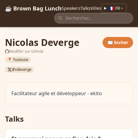
☕ Brown Bag Lunch
Speakers
Talks
Villes
🇫🇷 FR
Nicolas Deverge
✉️ Inviter
Modifier sur GitHub
📍 Toulouse
@ndeverge
Facilitateur agile et développeur - ekito
Talks