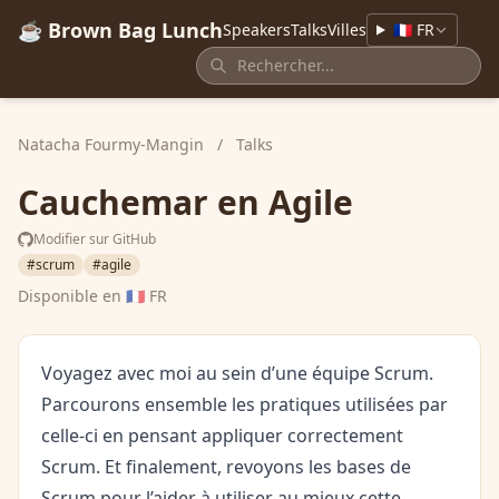
☕ Brown Bag Lunch
Speakers
Talks
Villes
🇫🇷 FR
Natacha Fourmy-Mangin
/
Talks
Cauchemar en Agile
Modifier sur GitHub
#scrum
#agile
Disponible en
🇫🇷 FR
Voyagez avec moi au sein d’une équipe Scrum.
Parcourons ensemble les pratiques utilisées par
celle-ci en pensant appliquer correctement
Scrum. Et finalement, revoyons les bases de
Scrum pour l’aider à utiliser au mieux cette