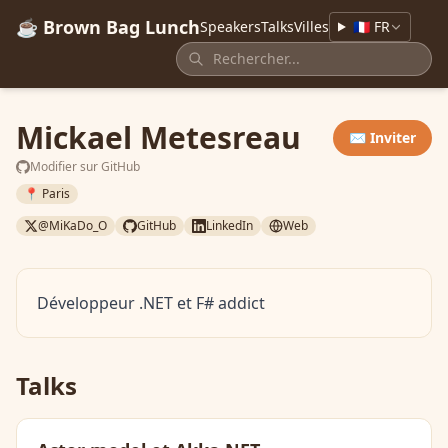
☕ Brown Bag Lunch
Speakers
Talks
Villes
🇫🇷 FR
Mickael Metesreau
✉️ Inviter
Modifier sur GitHub
📍 Paris
@MiKaDo_O
GitHub
LinkedIn
Web
Développeur .NET et F# addict
Talks