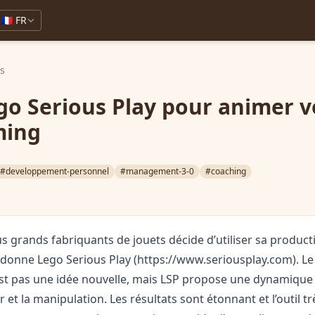
🇫🇷 FR
ks
ego Serious Play pour animer v
ming
#developpement-personnel
#management-3-0
#coaching
s grands fabriquants de jouets décide d’utiliser sa producti
 donne Lego Serious Play (
https://www.seriousplay.com
). L
n’est pas une idée nouvelle, mais LSP propose une dynamique 
 et la manipulation. Les résultats sont étonnant et l’outil t