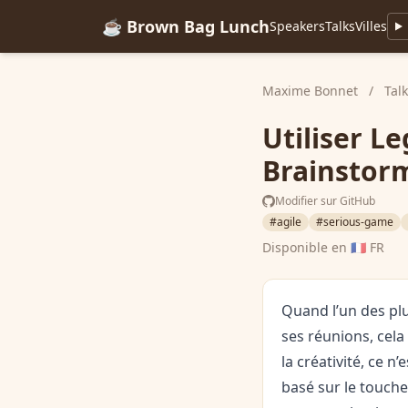
☕ Brown Bag Lunch
Speakers
Talks
Villes
Maxime Bonnet
/
Tal
Utiliser L
Brainstor
Modifier sur GitHub
#agile
#serious-game
Disponible en
🇫🇷 FR
Quand l’un des plu
ses réunions, cela
la créativité, ce 
basé sur le toucher