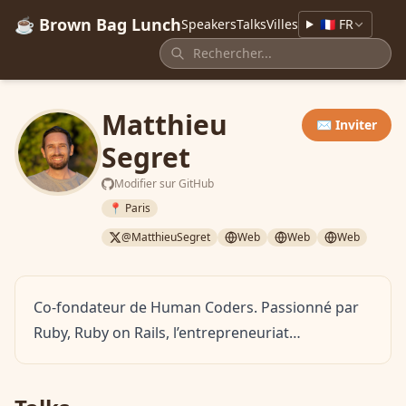
☕ Brown Bag Lunch
Speakers
Talks
Villes
🇫🇷 FR
Matthieu
✉️ Inviter
Segret
Modifier sur GitHub
📍 Paris
@MatthieuSegret
Web
Web
Web
Co-fondateur de Human Coders. Passionné par
Ruby, Ruby on Rails, l’entrepreneuriat…