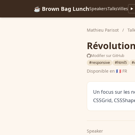
☕ Brown Bag Lunch
Speakers
Talks
Villes
Mathieu Parisot
/
Tal
Révolution
Modifier sur GitHub
#responsive
#html5
#
Disponible en
🇫🇷 FR
Un focus sur les 
CSSGrid, CSSShape
Speaker