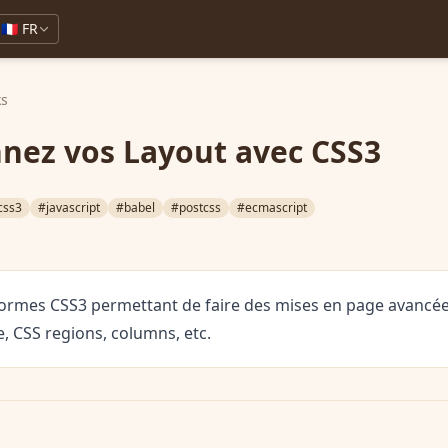
🇫🇷 FR
ks
nez vos Layout avec CSS3
css3
#javascript
#babel
#postcss
#ecmascript
normes CSS3 permettant de faire des mises en page avancées
, CSS regions, columns, etc.