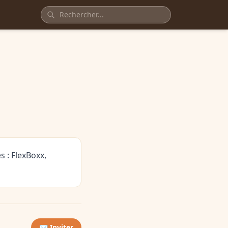
 : FlexBoxx,
✉️ Inviter