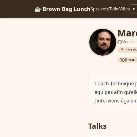
☕ Brown Bag Lunch
Speakers
Talks
Villes
Mar
Modifier
📍 Strasb
@marcb
Coach Technique p
équipes afin qu’el
J’interviens égale
Talks