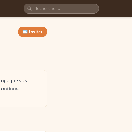
✉️ Inviter
compagne vos
 continue.