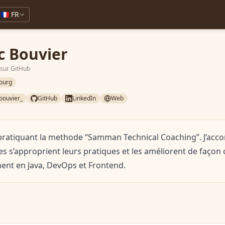
🇫🇷 FR
c Bouvier
 sur GitHub
ourg
ouvier_
GitHub
LinkedIn
Web
ratiquant la methode “Samman Technical Coaching”. J’ac
les s’approprient leurs pratiques et les améliorent de façon
ment en Java, DevOps et Frontend.