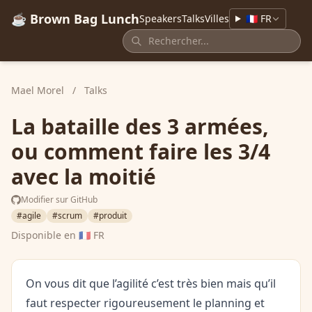
☕ Brown Bag Lunch
Speakers
Talks
Villes
🇫🇷 FR
Mael Morel
/
Talks
La bataille des 3 armées,
ou comment faire les 3/4
avec la moitié
Modifier sur GitHub
#agile
#scrum
#produit
Disponible en
🇫🇷 FR
On vous dit que l’agilité c’est très bien mais qu’il
faut respecter rigoureusement le planning et