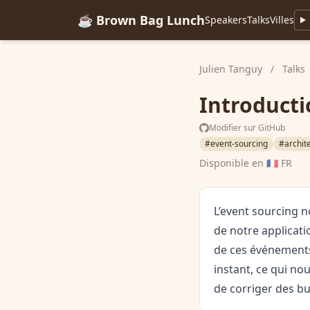
☕ Brown Bag Lunch
Speakers
Talks
Villes
Julien Tanguy
/
Talks
Introducti
Modifier sur GitHub
#event-sourcing
#archit
Disponible en
🇫🇷 FR
L’event sourcing n
de notre applicatio
de ces événements,
instant, ce qui no
de corriger des bu