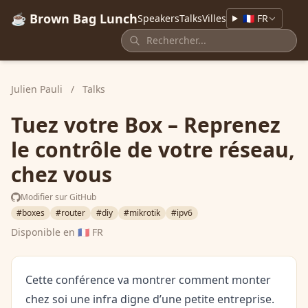
☕ Brown Bag Lunch
Speakers
Talks
Villes
🇫🇷 FR
Julien Pauli
/
Talks
Tuez votre Box – Reprenez
le contrôle de votre réseau,
chez vous
Modifier sur GitHub
#boxes
#router
#diy
#mikrotik
#ipv6
Disponible en
🇫🇷 FR
Cette conférence va montrer comment monter
chez soi une infra digne d’une petite entreprise.