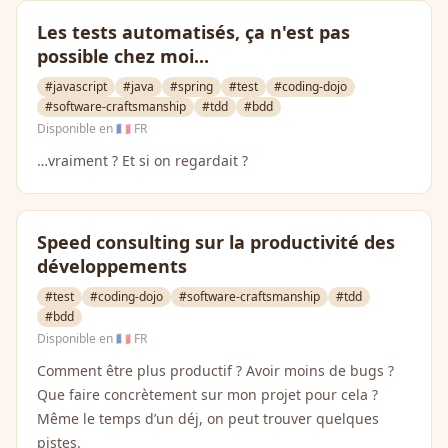
Les tests automatisés, ça n'est pas
possible chez moi...
#javascript
#java
#spring
#test
#coding-dojo
#software-craftsmanship
#tdd
#bdd
Disponible en
🇫🇷 FR
…vraiment ? Et si on regardait ?
Speed consulting sur la productivité des
développements
#test
#coding-dojo
#software-craftsmanship
#tdd
#bdd
Disponible en
🇫🇷 FR
Comment être plus productif ? Avoir moins de bugs ?
Que faire concrètement sur mon projet pour cela ?
Même le temps d’un déj, on peut trouver quelques
pistes.