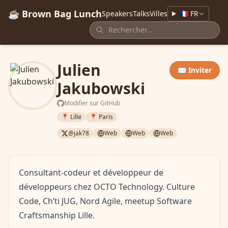
☕ Brown Bag Lunch
Speakers
Talks
Villes
🇫🇷 FR
Julien
✉️ Inviter
Jakubowski
Modifier sur GitHub
📍 Lille
📍 Paris
@jak78
Web
Web
Web
Consultant-codeur et développeur de
développeurs chez OCTO Technology. Culture
Code, Ch’ti JUG, Nord Agile, meetup Software
Craftsmanship Lille.