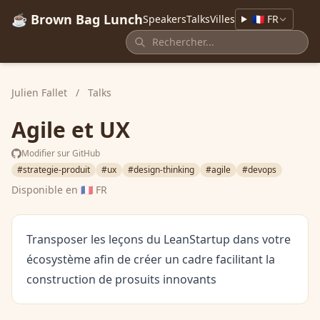
☕ Brown Bag Lunch
Speakers
Talks
Villes
🇫🇷 FR
Julien Fallet
/
Talks
Agile et UX
Modifier sur GitHub
#strategie-produit
#ux
#design-thinking
#agile
#devops
Disponible en
🇫🇷 FR
Transposer les leçons du LeanStartup dans votre
écosystème afin de créer un cadre facilitant la
construction de prosuits innovants