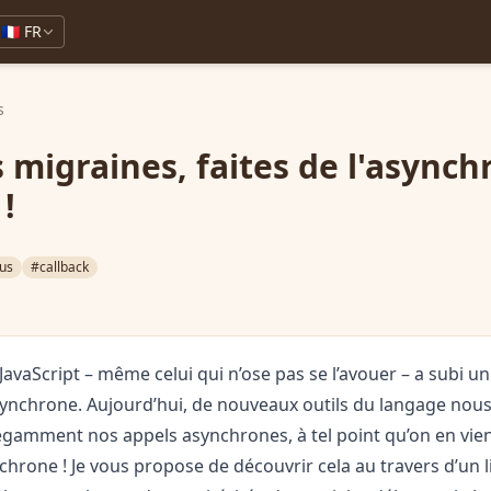
🇫🇷 FR
s
 migraines, faites de l'asynch
!
us
#callback
avaScript – même celui qui n’ose pas se l’avouer – a subi un 
asynchrone. Aujourd’hui, de nouveaux outils du langage nou
égamment nos appels asynchrones, à tel point qu’on en vien
hrone ! Je vous propose de découvrir cela au travers d’un l