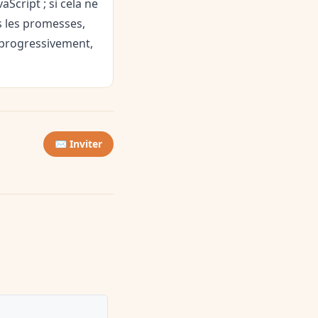
Script ; si cela ne
s les promesses,
r progressivement,
✉️ Inviter