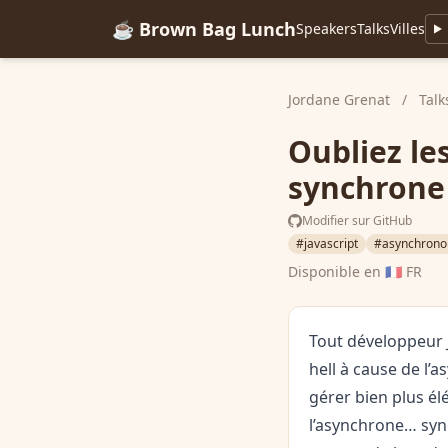
☕ Brown Bag Lunch
Speakers
Talks
Villes
Jordane Grenat
/
Talk
Oubliez les
synchrone 
Modifier sur GitHub
#javascript
#asynchrono
Disponible en
🇫🇷 FR
Tout développeur J
hell à cause de l’
gérer bien plus él
l’asynchrone… sync