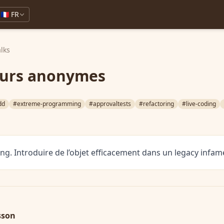
🇫🇷 FR
alks
urs anonymes
dd
#extreme-programming
#approvaltests
#refactoring
#live-coding
g. Introduire de l’objet efficacement dans un legacy infam
sson