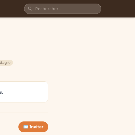
#agile
e.
✉️ Inviter