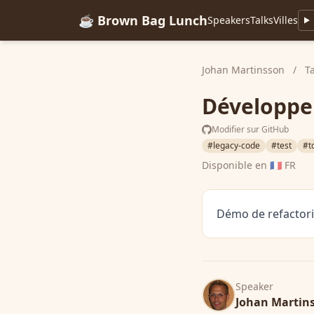
☕ Brown Bag Lunch
Speakers
Talks
Villes
Johan Martinsson
/
T
Développe
Modifier sur GitHub
#legacy-code
#test
#t
Disponible en
🇫🇷 FR
Démo de refactorin
Speaker
Johan Martin