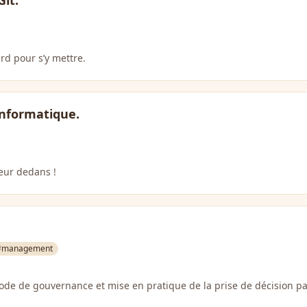
Git.
ard pour s’y mettre.
informatique.
eur dedans !
#management
mode de gouvernance et mise en pratique de la prise de décision p