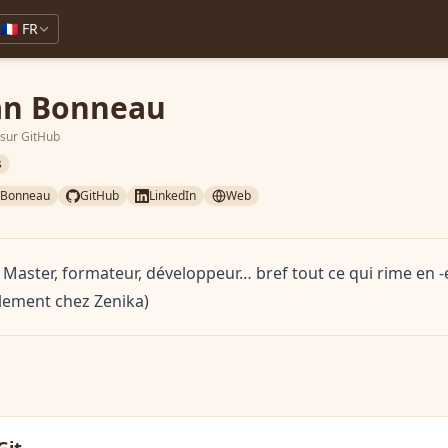
🇫🇷 FR
an Bonneau
 sur GitHub
s
nBonneau
GitHub
LinkedIn
Web
m Master, formateur, développeur… bref tout ce qui rime en -e
llement chez Zenika)