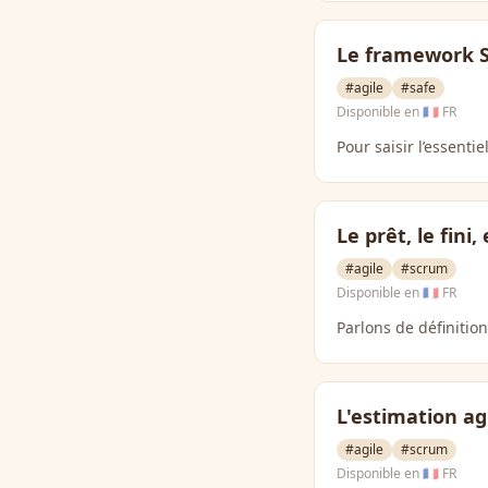
Le framework S
#agile
#safe
Disponible en
🇫🇷 FR
Pour saisir l’essen
Le prêt, le fini,
#agile
#scrum
Disponible en
🇫🇷 FR
Parlons de définitio
L'estimation agi
#agile
#scrum
Disponible en
🇫🇷 FR