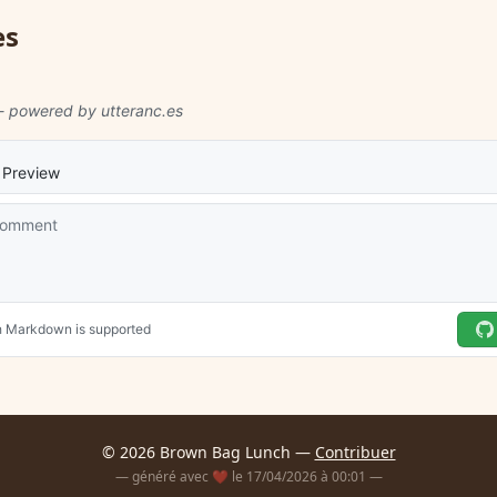
es
© 2026 Brown Bag Lunch —
Contribuer
— généré avec ❤️ le 17/04/2026 à 00:01 —