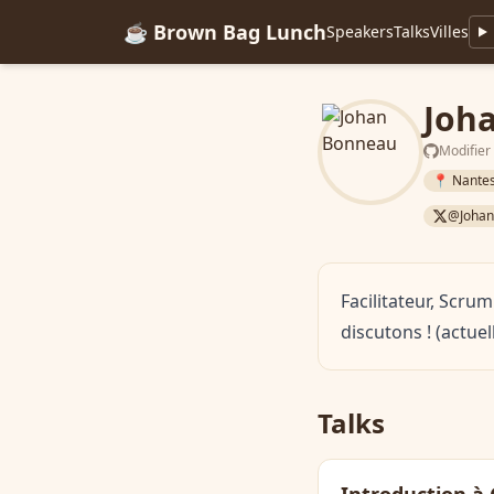
☕ Brown Bag Lunch
Speakers
Talks
Villes
Joh
Modifier
📍 Nante
@Joha
Facilitateur, Scru
discutons ! (actue
Talks