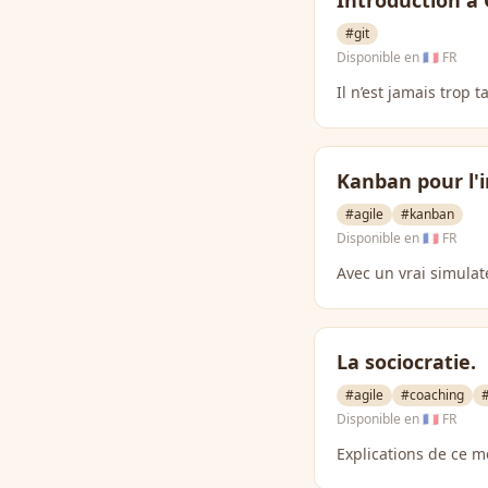
Introduction à 
#git
Disponible en
🇫🇷 FR
Il n’est jamais trop t
Kanban pour l'
#agile
#kanban
Disponible en
🇫🇷 FR
Avec un vrai simulat
La sociocratie.
#agile
#coaching
Disponible en
🇫🇷 FR
Explications de ce 