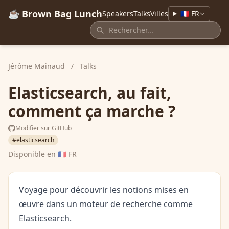
☕ Brown Bag Lunch
Speakers
Talks
Villes
🇫🇷 FR
Jérôme Mainaud
/
Talks
Elasticsearch, au fait,
comment ça marche ?
Modifier sur GitHub
#elasticsearch
Disponible en
🇫🇷 FR
Voyage pour découvrir les notions mises en
œuvre dans un moteur de recherche comme
Elasticsearch.