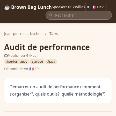
☕ Brown Bag Lunch
Speakers
Talks
Villes
🇫🇷 FR
Jean-pierre Lerbscher
/
Talks
Audit de performance
Modifier sur GitHub
#performance
#javaee
#java
Disponible en
🇫🇷 FR
Démarrer un audit de performance (comment
s’organiser?, quels outils?, quelle méthodologie?)