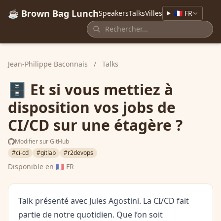
☕ Brown Bag Lunch
Speakers
Talks
Villes
🇫🇷 FR
Jean-Philippe Baconnais
/
Talks
🗄️ Et si vous mettiez à
disposition vos jobs de
CI/CD sur une étagère ?
Modifier sur GitHub
#ci-cd
#gitlab
#r2devops
Disponible en
🇫🇷 FR
Talk présenté avec Jules Agostini. La CI/CD fait
partie de notre quotidien. Que l’on soit