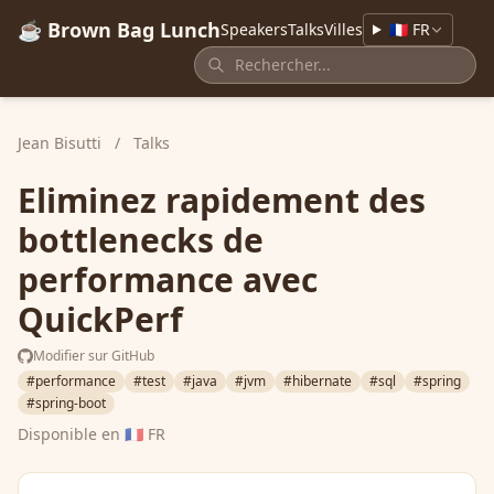
☕ Brown Bag Lunch
Speakers
Talks
Villes
🇫🇷 FR
Jean Bisutti
/
Talks
Eliminez rapidement des
bottlenecks de
performance avec
QuickPerf
Modifier sur GitHub
#performance
#test
#java
#jvm
#hibernate
#sql
#spring
#spring-boot
Disponible en
🇫🇷 FR