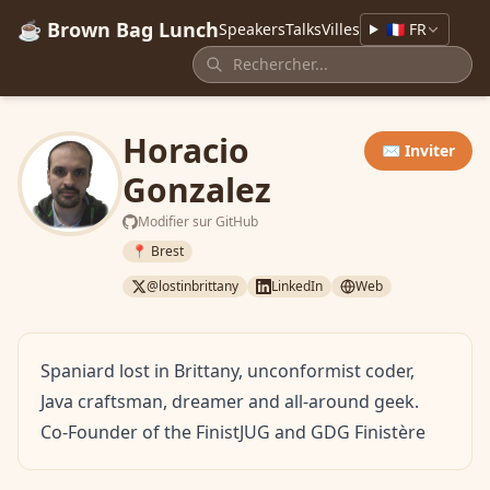
☕ Brown Bag Lunch
Speakers
Talks
Villes
🇫🇷 FR
Horacio
✉️ Inviter
Gonzalez
Modifier sur GitHub
📍 Brest
@lostinbrittany
LinkedIn
Web
Spaniard lost in Brittany, unconformist coder,
Java craftsman, dreamer and all-around geek.
Co-Founder of the FinistJUG and GDG Finistère