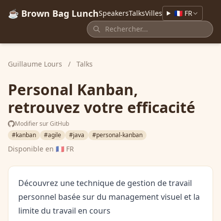
☕ Brown Bag Lunch
Speakers
Talks
Villes
🇫🇷 FR
Guillaume Lours
/
Talks
Personal Kanban,
retrouvez votre efficacité
Modifier sur GitHub
#kanban
#agile
#java
#personal-kanban
Disponible en
🇫🇷 FR
Découvrez une technique de gestion de travail
personnel basée sur du management visuel et la
limite du travail en cours