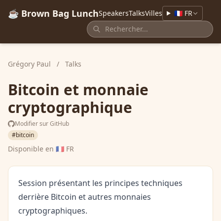
☕ Brown Bag Lunch
Speakers
Talks
Villes
🇫🇷 FR
Grégory Paul
/
Talks
Bitcoin et monnaie
cryptographique
Modifier sur GitHub
#bitcoin
Disponible en
🇫🇷 FR
Session présentant les principes techniques
derrière Bitcoin et autres monnaies
cryptographiques.