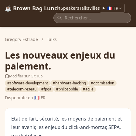
☕ Brown Bag Lunch
Speakers
Talks
Villes
🇫🇷 FR
Gregory Estrade
/
Talks
Les nouveaux enjeux du
paiement.
Modifier sur GitHub
#software-development
#hardware-hacking
#optimisation
#telecom-reseau
#fpga
#philosophie
#agile
Disponible en
🇫🇷 FR
Etat de l’art, sécurité, les moyens de paiement et
leur avenir, les enjeux du click-and-mortar, SEPA,
marketplaces.