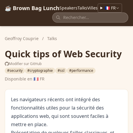
☕ Brown Bag Lunch
Speakers
Talks
Villes
🇫🇷 FR
Geoffroy Couprie
/
Talks
Quick tips of Web Security
Modifier sur GitHub
#security
#cryptographie
#ssl
#performance
Disponible en
🇫🇷 FR
Les navigateurs récents ont intégré des
fonctionnalités utiles pour la sécurité des
applications web, qui sont souvent faciles à
mettre en place.
Présentation de quelques failles classiques, et