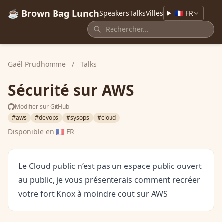
☕ Brown Bag Lunch
Speakers
Talks
Villes
🇫🇷 FR
Gaël Prudhomme
/
Talks
Sécurité sur AWS
Modifier sur GitHub
#aws
#devops
#sysops
#cloud
Disponible en
🇫🇷 FR
Le Cloud public n’est pas un espace public ouvert
au public, je vous présenterais comment recréer
votre fort Knox à moindre cout sur AWS