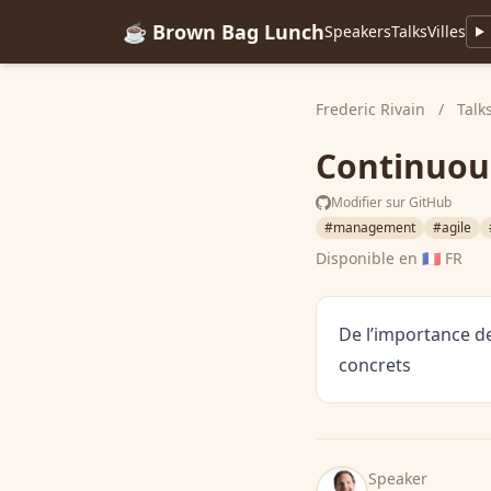
☕ Brown Bag Lunch
Speakers
Talks
Villes
Frederic Rivain
/
Talk
Continuou
Modifier sur GitHub
#management
#agile
Disponible en
🇫🇷 FR
De l’importance de
concrets
Speaker