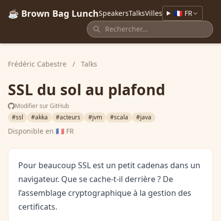
☕ Brown Bag Lunch
Speakers
Talks
Villes
🇫🇷 FR
Frédéric Cabestre
/
Talks
SSL du sol au plafond
Modifier sur GitHub
#ssl
#akka
#acteurs
#jvm
#scala
#java
Disponible en
🇫🇷 FR
Pour beaucoup SSL est un petit cadenas dans un
navigateur. Que se cache-t-il derrière ? De
l’assemblage cryptographique à la gestion des
certificats.