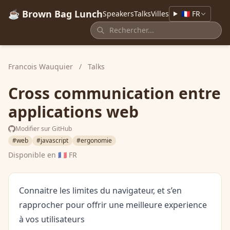
☕ Brown Bag Lunch
Speakers
Talks
Villes
🇫🇷 FR
Francois Wauquier
/
Talks
Cross communication entre
applications web
Modifier sur GitHub
#web
#javascript
#ergonomie
Disponible en
🇫🇷 FR
Connaitre les limites du navigateur, et s’en
rapprocher pour offrir une meilleure experience
à vos utilisateurs