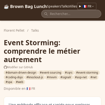
☕ Brown Bag Lunch
Speakers
Talks
Villes
🇫🇷 FR
Florent Pellet
/
Talks
Event Storming:
comprendre le métier
autrement
Modifier sur GitHub
#domain-driven-design
#event-sourcing
#cqrs
#event-storming
#coding-dojo
#knockout-js
#mvvm
#signalr
#asp-net
#net
#spa
#web
Disponible en
🇫🇷 FR
Une méthode efficace et rapide pour explorer