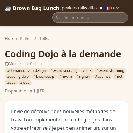
☕ Brown Bag Lunch
Speakers
Talks
Villes
🇫🇷 FR
Florent Pellet
/
Talks
Coding Dojo à la demande
Modifier sur GitHub
#domain-driven-design
#event-sourcing
#cqrs
#event-storming
#coding-dojo
#knockout-js
#mvvm
#signalr
#asp-net
#net
#spa
#web
Disponible en
🇫🇷 FR
Envie de découvrir des nouvelles méthodes de
travail ou implémenter les coding dojos dans
votre entreprise ? Je peux en animer un, sur un