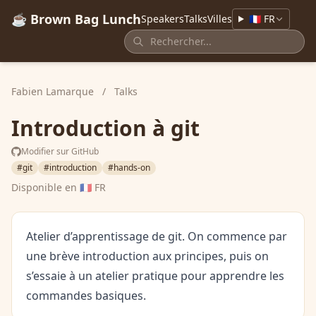
☕ Brown Bag Lunch
Speakers
Talks
Villes
🇫🇷 FR
Fabien Lamarque
/
Talks
Introduction à git
Modifier sur GitHub
#git
#introduction
#hands-on
Disponible en
🇫🇷 FR
Atelier d’apprentissage de git. On commence par
une brève introduction aux principes, puis on
s’essaie à un atelier pratique pour apprendre les
commandes basiques.