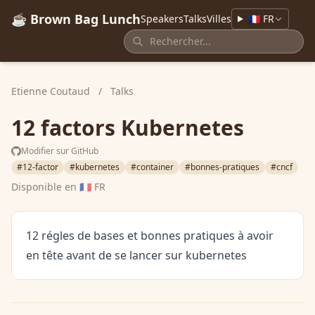
☕ Brown Bag Lunch
Speakers
Talks
Villes
🇫🇷 FR
Etienne Coutaud
/
Talks
12 factors Kubernetes
Modifier sur GitHub
#12-factor
#kubernetes
#container
#bonnes-pratiques
#cncf
Disponible en
🇫🇷 FR
12 régles de bases et bonnes pratiques à avoir
en tête avant de se lancer sur kubernetes