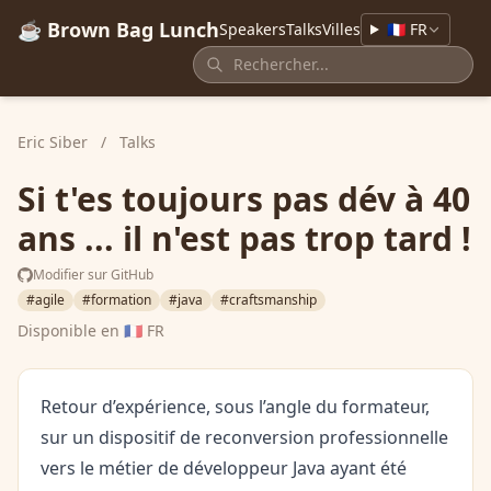
☕ Brown Bag Lunch
Speakers
Talks
Villes
🇫🇷 FR
Eric Siber
/
Talks
Si t'es toujours pas dév à 40
ans ... il n'est pas trop tard !
Modifier sur GitHub
#agile
#formation
#java
#craftsmanship
Disponible en
🇫🇷 FR
Retour d’expérience, sous l’angle du formateur,
sur un dispositif de reconversion professionnelle
vers le métier de développeur Java ayant été