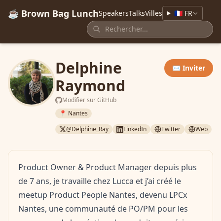
☕ Brown Bag Lunch
Speakers
Talks
Villes
🇫🇷 FR
Delphine
✉️ Inviter
Raymond
Modifier sur GitHub
📍 Nantes
@Delphine_Ray
LinkedIn
Twitter
Web
Product Owner & Product Manager depuis plus
de 7 ans, je travaille chez Lucca et j’ai créé le
meetup Product People Nantes, devenu LPCx
Nantes, une communauté de PO/PM pour les