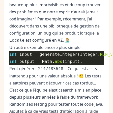
beaucoup plus imprévisibles et du coup trouver
des problèmes que notre esprit n’aurait jamais
osé imaginer ! Par exemple, récemment, j’ai
découvert dans une bibliothèque de gestion de
configuration,
un bug
qui se produit lorsque la
est configuré en
. 🤦🏼‍♂️
Locale
AZ
Un autre exemple encore plus simple :
int
 input 
=
 generateInteger(Integer.
MIN_V
int
 output 
=
 Math.
abs
Peut générer
… Ce qui est assez
-2147483648
inattendu pour une valeur absolue ! 😉 Les tests
aléatoires peuvent découvrir ces cas tordus…
C’est ce que l’équipe elasticsearch a mis en place
depuis plusieurs années à l’aide du framework
RandomizedTesting
pour tester tout le code Java.
Ajoutez à ça de vrais tests d’intégration à l’aide