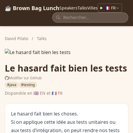
☕ Brown Bag Lunch
Speakers
Talks
Villes
🇫🇷 FR
David Pilato
/
Talks
Le hasard fait bien les tests
Modifier sur GitHub
#java
#testing
Disponible en
🇬🇧 EN
et
🇫🇷 FR
Le hasard fait bien les choses.
Si on applique cette idée aux tests unitaires ou
aux tests d’intégration, on peut rendre nos tests