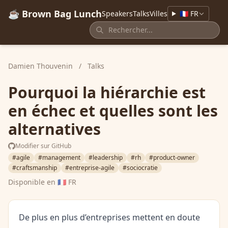
☕ Brown Bag Lunch
Speakers
Talks
Villes
🇫🇷 FR
Damien Thouvenin
/
Talks
Pourquoi la hiérarchie est
en échec et quelles sont les
alternatives
Modifier sur GitHub
#agile
#management
#leadership
#rh
#product-owner
#craftsmanship
#entreprise-agile
#sociocratie
Disponible en
🇫🇷 FR
De plus en plus d’entreprises mettent en doute