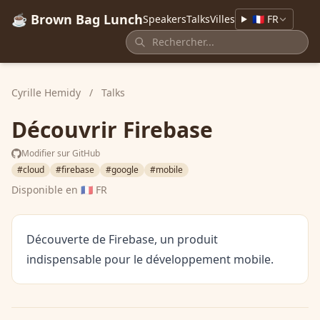
☕ Brown Bag Lunch
Speakers
Talks
Villes
🇫🇷 FR
Cyrille Hemidy
/
Talks
Découvrir Firebase
Modifier sur GitHub
#cloud
#firebase
#google
#mobile
Disponible en
🇫🇷 FR
Découverte de Firebase, un produit
indispensable pour le développement mobile.