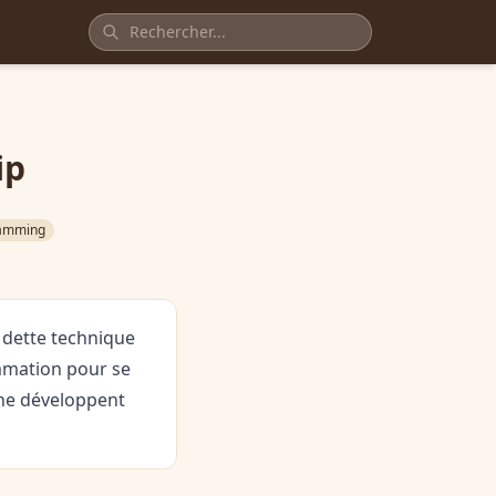
ip
ramming
a dette technique
mmation pour se
 ne développent