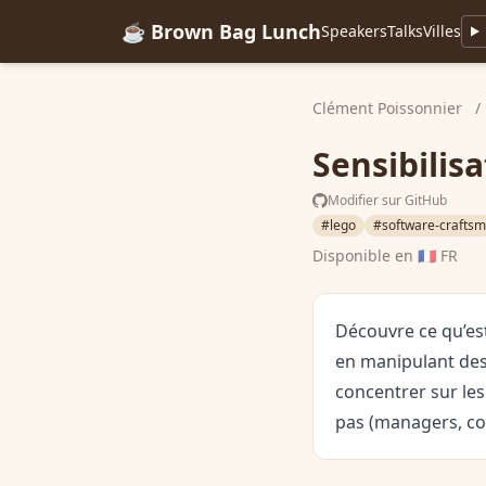
☕ Brown Bag Lunch
Speakers
Talks
Villes
Clément Poissonnier
/
Sensibilis
Modifier sur GitHub
#lego
#software-crafts
Disponible en
🇫🇷 FR
Découvre ce qu’est
en manipulant des
concentrer sur les
pas (managers, co