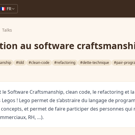
🇫🇷 FR
Talks
ation au software craftsmansh
manship
#tdd
#clean-code
#refactoring
#dette-technique
#pair-prog
 le Software Craftsmanship, clean code, le refactoring et l
 Legos ! Lego permet de s’abstraire du langage de progra
 concepts, et permet de faire participer des personnes qui
mmerciaux, RH, …).