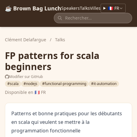
☕ Brown Bag Lunch
Speakers
Talks
Villes
🇫🇷 FR
Clément Delafargue
/
Talks
FP patterns for scala
beginners
Modifier sur GitHub
#scala
#nodejs
#functional-programming
#it-automation
Disponible en
🇫🇷 FR
Patterns et bonne pratiques pour les débutants
en scala qui veulent se mettre à la
programmation fonctionnelle