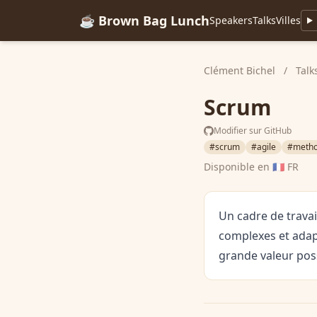
☕ Brown Bag Lunch
Speakers
Talks
Villes
Clément Bichel
/
Talk
Scrum
Modifier sur GitHub
#scrum
#agile
#metho
Disponible en
🇫🇷 FR
Un cadre de trava
complexes et adapt
grande valeur poss