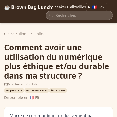
☕ Brown Bag Lunch
Speakers
Talks
Villes
🇫🇷 FR
Claire Zuliani
/
Talks
Comment avoir une
utilisation du numérique
plus éthique et/ou durable
dans ma structure ?
Modifier sur GitHub
#opendata
#open-source
#statique
Disponible en
🇫🇷 FR
Marre de communiquer exclusivement par