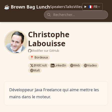
☕ Brown Bag Lunch
Speakers
Talks
Villes
🇫🇷 FR
Christophe
Labouisse
Modifier sur GitHub
📍 Bordeaux
@XtlCnslt
LinkedIn
Web
Viadeo
Malt
Développeur Java Freelance qui aime mettre les
mains dans le moteur.