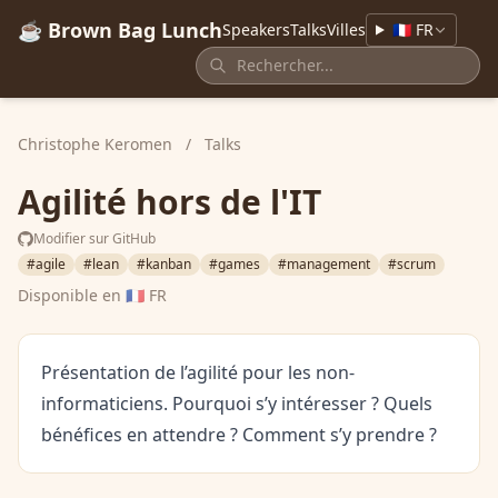
☕ Brown Bag Lunch
Speakers
Talks
Villes
🇫🇷 FR
Christophe Keromen
/
Talks
Agilité hors de l'IT
Modifier sur GitHub
#agile
#lean
#kanban
#games
#management
#scrum
Disponible en
🇫🇷 FR
Présentation de l’agilité pour les non-
informaticiens. Pourquoi s’y intéresser ? Quels
bénéfices en attendre ? Comment s’y prendre ?