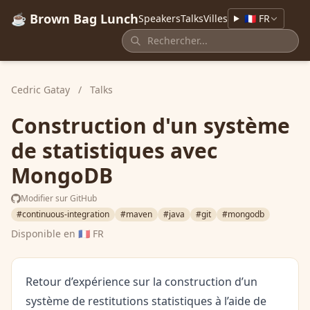
☕ Brown Bag Lunch
Speakers
Talks
Villes
🇫🇷 FR
Cedric Gatay
/
Talks
Construction d'un système
de statistiques avec
MongoDB
Modifier sur GitHub
#continuous-integration
#maven
#java
#git
#mongodb
Disponible en
🇫🇷 FR
Retour d’expérience sur la construction d’un
système de restitutions statistiques à l’aide de