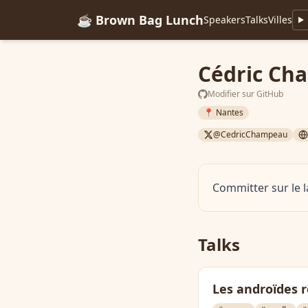
☕ Brown Bag Lunch
Speakers
Talks
Villes
Cédric Ch
Modifier sur GitHub
📍 Nantes
@CedricChampeau
Committer sur le 
Talks
Les androïdes r