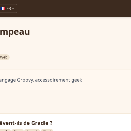
🇫🇷 FR
ampeau
Web
langage Groovy, accessoirement geek
êvent-ils de Gradle ?