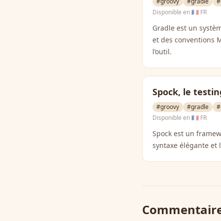
#groovy
#gradle
#
Disponible en
🇫🇷 FR
Gradle est un systèm
et des conventions 
l’outil.
Spock, le testi
#groovy
#gradle
#
Disponible en
🇫🇷 FR
Spock est un framew
syntaxe élégante et l
Commentair