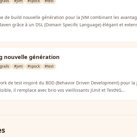
grails
#jvm
#spock
#test
e de build nouvelle génération pour la JVM combinant les avantag
Maven grâce à un DSL (Domain Specific Language) élégant et exten
ng nouvelle génération
grails
#jvm
#spock
#test
ork de test inspiré du BDD (Behavior Driven Development) pour la 
isible, il remplace avec brio vos vieillissants JUnit et TestNG…
es