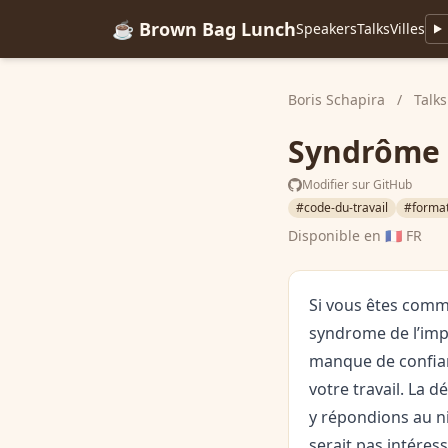
☕ Brown Bag Lunch
Speakers
Talks
Villes
Boris Schapira
/
Talks
Syndrôme d
Modifier sur GitHub
#code-du-travail
#format
Disponible en
🇫🇷 FR
Si vous êtes comm
syndrome de l’imp
manque de confianc
votre travail. La 
y répondions au ni
serait pas intéress