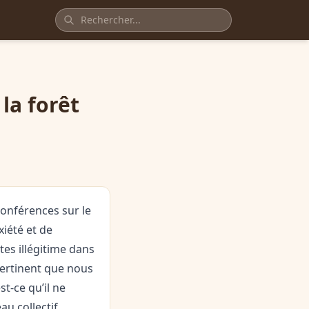
la forêt
onférences sur le
iété et de
es illégitime dans
pertinent que nous
t-ce qu’il ne
au collectif,